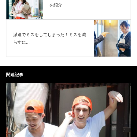
を紹介
派遣でミスをしてしまった！ミスを減
らすに...
関連記事