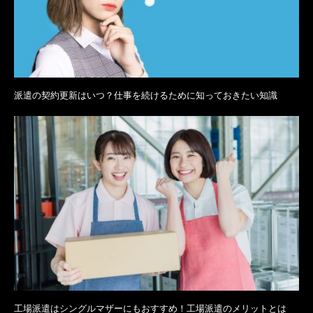
派遣の契約更新はいつ？仕事を続けるために知っておきたい知識
工場派遣はシングルマザーにもおすすめ！工場派遣のメリットとは