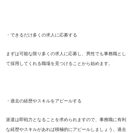
・できるだけ多くの求人に応募する
まずは可能な限り多くの求人に応募し、男性でも事務職とし
て採用してくれる職場を見つけることから始めます。
・過去の経歴やスキルをアピールする
派遣は即戦力となることを求められますので、事務職に有利
な経歴やスキルがあれば積極的にアピールしましょう。過去