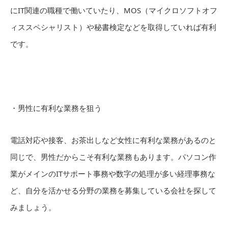
にIT関連の職種で働いていたり、MOS（マイクロソフトオフ
ィススペシャリスト）や秘書検定などを取得していれば有利
です。
・男性に有利な業務を狙う
電話対応や接客、お茶出しなど女性に有利な業務があるのと
同じで、男性だからこそ有利な業務もあります。パソコン作
業がメインのITサポート事務や数字の処理が多い経理事務な
ど、自分を活かせる分野の業務を募集している会社を探して
みましょう。