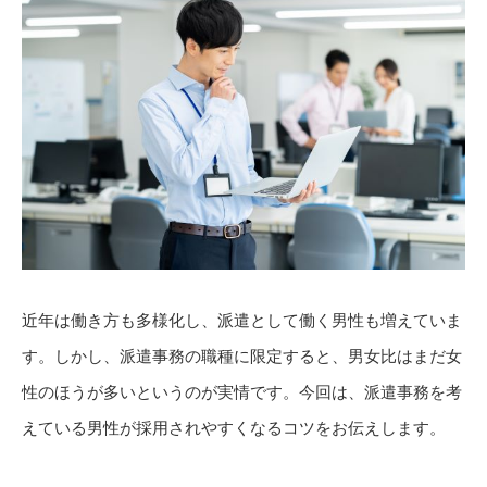
近年は働き方も多様化し、派遣として働く男性も増えていま
す。しかし、派遣事務の職種に限定すると、男女比はまだ女
性のほうが多いというのが実情です。今回は、派遣事務を考
えている男性が採用されやすくなるコツをお伝えします。