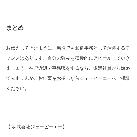
まとめ
お伝えしてきたように、男性でも派遣事務として活躍するチ
ャンスはあります。自分の強みを積極的にアピールしていき
ましょう。神戸近辺で事務職をするなら、派遣社員から始め
てみませんか。お仕事をお探しならジェーピーエーへご相談
ください。
【 株式会社ジェーピーエー】