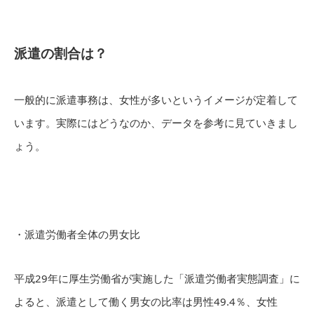
派遣の割合は？
一般的に派遣事務は、女性が多いというイメージが定着して
います。実際にはどうなのか、データを参考に見ていきまし
ょう。
・派遣労働者全体の男女比
平成29年に厚生労働省が実施した「派遣労働者実態調査」に
よると、派遣として働く男女の比率は男性49.4％、女性