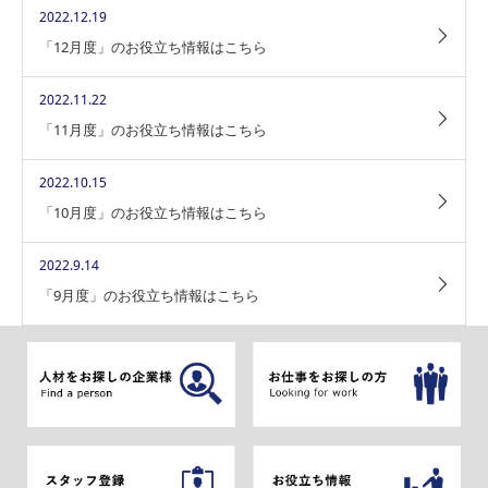
2022.12.19
「12月度」のお役立ち情報はこちら
2022.11.22
「11月度」のお役立ち情報はこちら
2022.10.15
「10月度」のお役立ち情報はこちら
2022.9.14
「9月度」のお役立ち情報はこちら