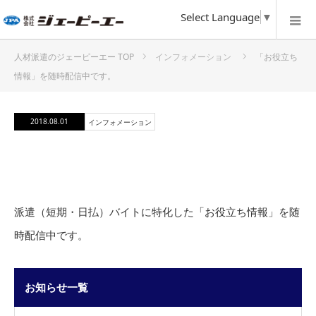
Select Language
▼
インフォメーション
「お役立ち
ホーム
情報」を随時配信中です。
2018.08.01
インフォメーション
「お役立ち情報」を随時配信中です。
派遣（短期・日払）バイトに特化した「お役立ち情報」を随
時配信中です。
お知らせ一覧